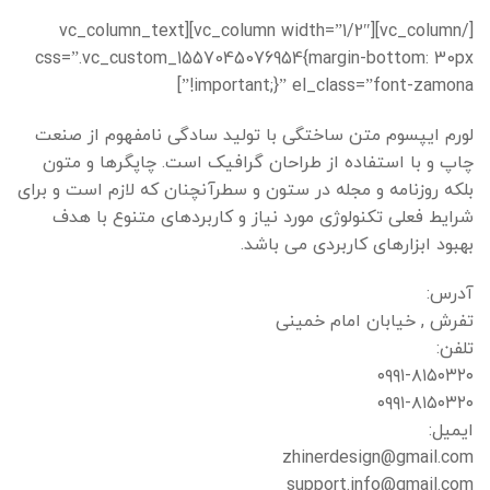
[/vc_column][vc_column width=”1/2″][vc_column_text
css=”.vc_custom_1557045076954{margin-bottom: 30px
!important;}” el_class=”font-zamona”]
لورم ایپسوم متن ساختگی با تولید سادگی نامفهوم از صنعت
چاپ و با استفاده از طراحان گرافیک است. چاپگرها و متون
بلکه روزنامه و مجله در ستون و سطرآنچنان که لازم است و برای
شرایط فعلی تکنولوژی مورد نیاز و کاربردهای متنوع با هدف
بهبود ابزارهای کاربردی می باشد.
آدرس:
تفرش , خیابان امام خمینی
تلفن:
۰۹۹۱-۸۱۵۰۳۲۰
۰۹۹۱-۸۱۵۰۳۲۰
ایمیل:
zhinerdesign@gmail.com
support.info@gmail.com