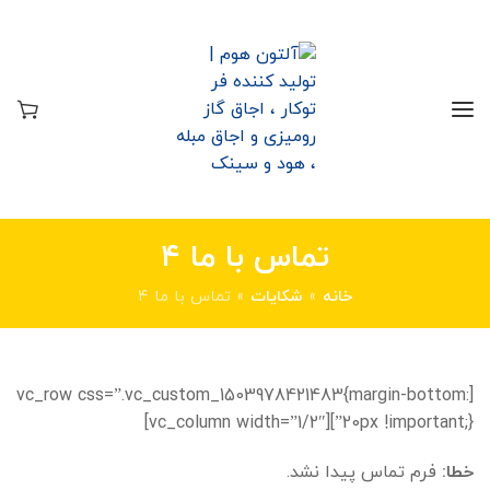
تماس با ما ۴
خانه
»
شکایات
»
تماس با ما ۴
[vc_row css=”.vc_custom_1503978421483{margin-bottom:
20px !important;}”][vc_column width=”1/2″]
خطا:
فرم تماس پیدا نشد.