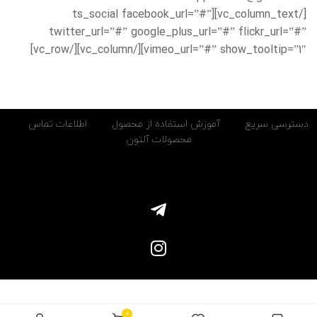
[/vc_column_text][ts_social facebook_url=”#”
twitter_url=”#” google_plus_url=”#” flickr_url=”#”
vimeo_url=”#” show_tooltip=”1″][/vc_column][/vc_row]
دسترسی سریع
آموزش استفاده از محصول
اطلاعات تماس
محصولات آلتون
0