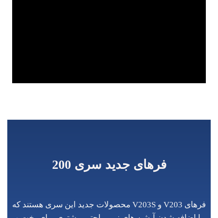
فرهای جدید سری 200
فرهای V203 و V203S محصولات جدید این سری هستند که
با اضافه شدن آپشن های زیر، راحتی بیشتری برای پخت و
پز شما فراهم می
آورند.