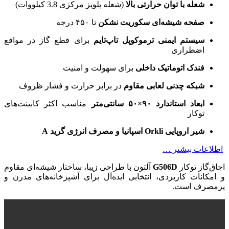
شعله با توان حرارتی بالا
(شعله پلوپز مرکزی 3.8 کیلووات)
صفحه شیشه‌ای سکوریت نشکن
تا ۴۵۰ درجه
سیستم ایمنی ترموکوپل تاپ‌تایم
برای قطع گاز در مواقع
اضطراری
فندک اتوماتیک داخلی
برای سهولت و امنیت
شبکه چدنی لعابی مقاوم
در برابر حرارت و فشار ظروف
ابعاد استاندارد ۹۰×۵۰ سانتی‌متر
مناسب اکثر کابینت‌های
توکار
شیر اروپایی Orkli اسپانیا و مصرف انرژی گرید A
اطلاعات بیشتر …
اجاق‌گاز توکار
G506D
آلتون با طراحی زیبا، ساختار شیشه‌ای مقاوم
و امکانات کاربردی، انتخابی ایده‌آل برای آشپزخانه‌های مدرن و
پرمصرف است.