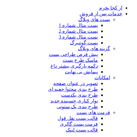
از کجا بخرم
خدمات پس از فروش
پست های وبلاگ
پست مثال شماره 1
پست مثال شماره 2
پست مثال شماره 3
پست گوتنبرگ
گزینه های وبلاگ
پیش فرض طراحی پست
ماسک طرح پست
دکمه بارگیری بیشتر
داغ
پیمایش بی نهایت
امکانات
تصویر در عنوان صفحه
طرح بندی محتوا جعبه ای
طرح بندی یکدست
نوار کناری چسبنده
جدید
طرح بندی یک ستونی
فرمت های پست
قالب پست نقل قول
فرمت پست گالری
قالب پست لینک