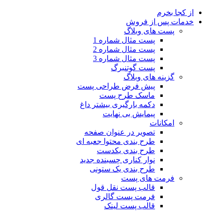
از کجا بخرم
خدمات پس از فروش
پست های وبلاگ
پست مثال شماره 1
پست مثال شماره 2
پست مثال شماره 3
پست گوتنبرگ
گزینه های وبلاگ
پیش فرض طراحی پست
ماسک طرح پست
دکمه بارگیری بیشتر
داغ
پیمایش بی نهایت
امکانات
تصویر در عنوان صفحه
طرح بندی محتوا جعبه ای
طرح بندی یکدست
نوار کناری چسبنده
جدید
طرح بندی یک ستونی
فرمت های پست
قالب پست نقل قول
فرمت پست گالری
قالب پست لینک