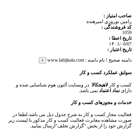
صاحب امتیاز :
رامين نوروزي اميرهنده
کد فروشندگی :
1059
تاریخ اعطا :
۱۴۰1/۰6/07
تاریخ اعتبار :
دامنه صحیح !
نام دامنه : www.lahijkala.com
×
سوابق عملكرد كسب و كار
کسب و کار
لاهیجکالا
در وبسایت آلتون هوم شناسایی شده و
دارای
نماد اعتماد
نمی باشد.
خدمات و مجوزهای کسب و کار
فعالیت مجاز کسب و کار به شرح جدول ذیل می باشد.لطفا در
صورت مشاهده مغایرت فعالیت کسب و کار مذکور با لیست زیر
گزارش خود را از بخش “گزارش تخلف”ارسال نمایید.