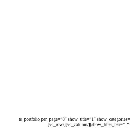
[vc_row css=”.vc_custom_1494146238793{margin-bottom: 80px !important;}”][vc_column][ts_portfolio per_pa
show_filter_bar=”1″ s