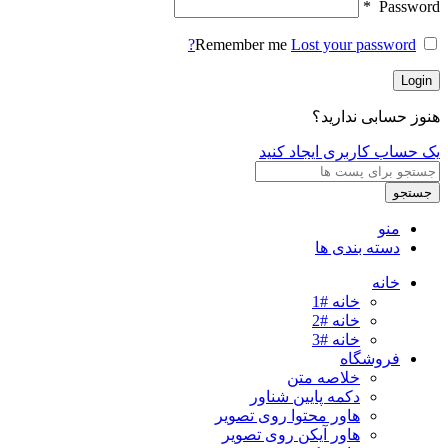
*
Password
Remember me
Lost your password?
Login
هنوز حسابی ندارید؟
یک حساب کاربری ایجاد کنید
جستجو
منو
دسته بندی ها
خانه
خانه #1
خانه #2
خانه #3
فروشگاه
خلاصه متن
دکمه پایین شناور
هاور محتوا روی تصویر
هاور آیکن روی تصویر