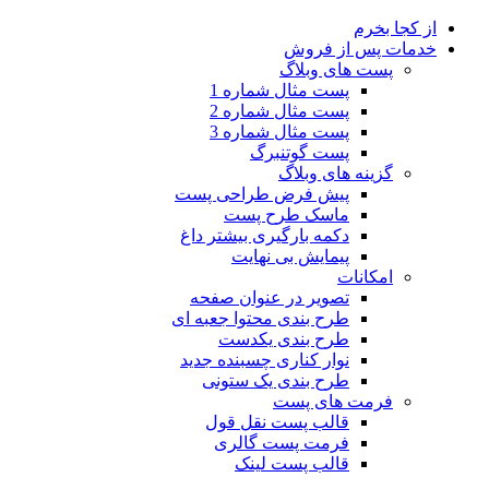
از کجا بخرم
خدمات پس از فروش
پست های وبلاگ
پست مثال شماره 1
پست مثال شماره 2
پست مثال شماره 3
پست گوتنبرگ
گزینه های وبلاگ
پیش فرض طراحی پست
ماسک طرح پست
دکمه بارگیری بیشتر
داغ
پیمایش بی نهایت
امکانات
تصویر در عنوان صفحه
طرح بندی محتوا جعبه ای
طرح بندی یکدست
نوار کناری چسبنده
جدید
طرح بندی یک ستونی
فرمت های پست
قالب پست نقل قول
فرمت پست گالری
قالب پست لینک