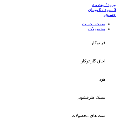
ورود / ثبت نام
0
مورد
/
0
تومان
جستجو
صفحه نخست
محصولات
فر توکار
اجاق گاز توکار
هود
سینک ظرفشویی
ست های محصولات