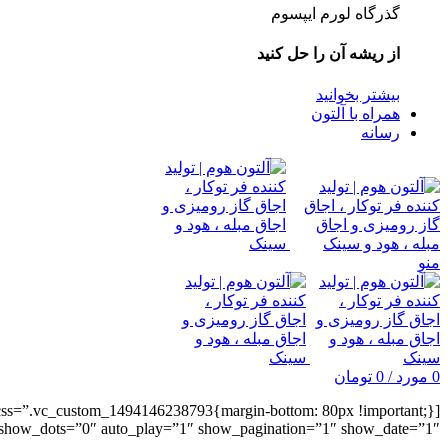
گذرگاه لورم ایپسوم
از ریشه آن را حل کنید
بیشتر بخوانید
همراه با آلتون
رسانه
منو
0
مورد
/
0
تومان
0″ auto_play=”1″ show_pagination=”1″ show_date=”1″][/vc_column][/vc_row]