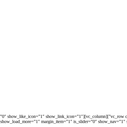
ge=”8″ show_title=”1″ show_categories=”0″ show_like_icon=”1″ show_link_icon=”1″
how_load_more=”1″ margin_item=”1″ is_slider=”0″ show_nav=”1″ show_dots=”