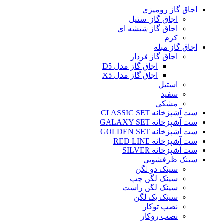
اجاق گاز رومیزی
اجاق گاز استیل
اجاق گاز شیشه ای
کرم
اجاق گاز مبله
اجاق گاز فردار
اجاق گاز مدل D5
اجاق گاز مدل X5
استیل
سفید
مشکی
ست آشپزخانه CLASSIC SET
ست آشپزخانه GALAXY SET
ست آشپزخانه GOLDEN SET
ست آشپزخانه RED LINE
ست آشپزخانه SILVER
سینک ظرفشویی
سینک دو لگن
سینک لگن چپ
سینک لگن راست
سینک یک لگن
نصب توکار
نصب روکار