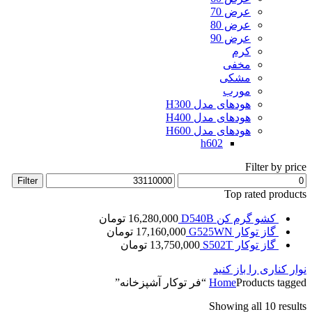
عرض 70
عرض 80
عرض 90
کرم
مخفی
مشکی
مورب
هودهای مدل H300
هودهای مدل H400
هودهای مدل H600
h602
Filter by price
Max
Min
Filter
price
price
Top rated products
کشو گرم کن D540B
16,280,000
تومان
گاز توکار G525WN
17,160,000
تومان
گاز توکار S502T
13,750,000
تومان
نوار کناری را باز کنید
Products tagged “فر توکار آشپزخانه”
Home
Showing all 10 results