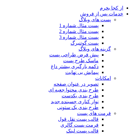
از کجا بخرم
خدمات پس از فروش
پست های وبلاگ
پست مثال شماره 1
پست مثال شماره 2
پست مثال شماره 3
پست گوتنبرگ
گزینه های وبلاگ
پیش فرض طراحی پست
ماسک طرح پست
دکمه بارگیری بیشتر
داغ
پیمایش بی نهایت
امکانات
تصویر در عنوان صفحه
طرح بندی محتوا جعبه ای
طرح بندی یکدست
نوار کناری چسبنده
جدید
طرح بندی یک ستونی
فرمت های پست
قالب پست نقل قول
فرمت پست گالری
قالب پست لینک