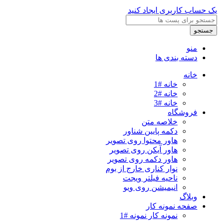
یک حساب کاربری ایجاد کنید
جستجو
منو
دسته بندی ها
خانه
خانه #1
خانه #2
خانه #3
فروشگاه
خلاصه متن
دکمه پایین شناور
هاور محتوا روی تصویر
هاور آیکن روی تصویر
هاور دکمه روی تصویر
نوار کناری خارج از بوم
ناحیه فیلتر ویجت
انیمیشن روی ویو
وبلاگ
صفحه نمونه کار
نمونه کار نمونه #1