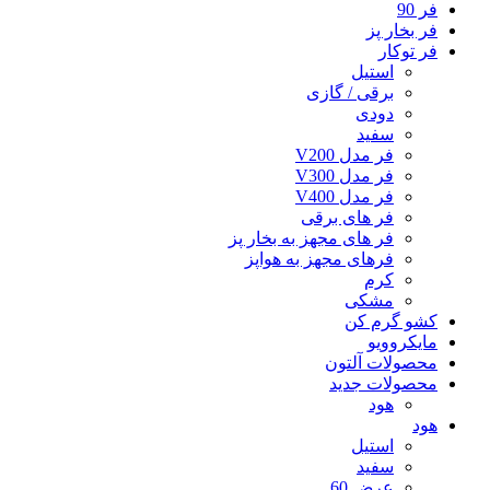
فر 90
فر بخار پز
فر توکار
استیل
برقی / گازی
دودی
سفید
فر مدل V200
فر مدل V300
فر مدل V400
فر های برقی
فر های مجهز به بخار پز
فرهای مجهز به هواپز
کرم
مشکی
کشو گرم کن
مایکروویو
محصولات آلتون
محصولات جدید
هود
هود
استیل
سفید
عرض 60