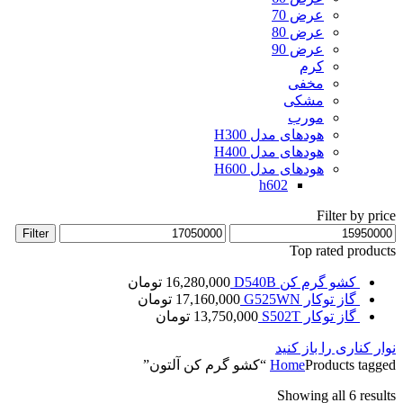
عرض 70
عرض 80
عرض 90
کرم
مخفی
مشکی
مورب
هودهای مدل H300
هودهای مدل H400
هودهای مدل H600
h602
Filter by price
Max
Min
Filter
price
price
Top rated products
کشو گرم کن D540B
16,280,000
تومان
گاز توکار G525WN
17,160,000
تومان
گاز توکار S502T
13,750,000
تومان
نوار کناری را باز کنید
Products tagged “کشو گرم کن آلتون”
Home
Showing all 6 results