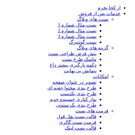
از کجا بخرم
خدمات پس از فروش
پست های وبلاگ
پست مثال شماره 1
پست مثال شماره 2
پست مثال شماره 3
پست گوتنبرگ
گزینه های وبلاگ
پیش فرض طراحی پست
ماسک طرح پست
دکمه بارگیری بیشتر
داغ
پیمایش بی نهایت
امکانات
تصویر در عنوان صفحه
طرح بندی محتوا جعبه ای
طرح بندی یکدست
نوار کناری چسبنده
جدید
طرح بندی یک ستونی
فرمت های پست
قالب پست نقل قول
فرمت پست گالری
قالب پست لینک