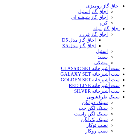
اجاق گاز رومیزی
اجاق گاز استیل
اجاق گاز شیشه ای
کرم
اجاق گاز مبله
اجاق گاز فردار
اجاق گاز مدل D5
اجاق گاز مدل X5
استیل
سفید
مشکی
ست آشپزخانه CLASSIC SET
ست آشپزخانه GALAXY SET
ست آشپزخانه GOLDEN SET
ست آشپزخانه RED LINE
ست آشپزخانه SILVER
سینک ظرفشویی
سینک دو لگن
سینک لگن چپ
سینک لگن راست
سینک یک لگن
نصب توکار
نصب روکار