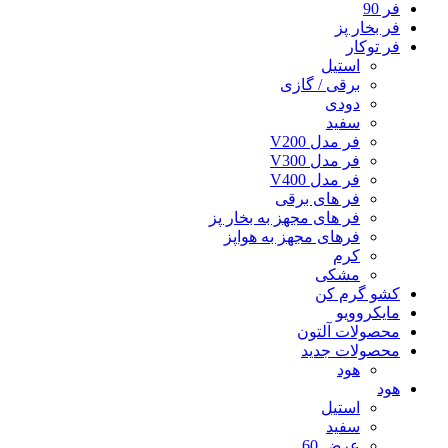
فر 90
فر بخار پز
فر توکار
استیل
برقی / گازی
دودی
سفید
فر مدل V200
فر مدل V300
فر مدل V400
فر های برقی
فر های مجهز به بخار پز
فرهای مجهز به هواپز
کرم
مشکی
کشو گرم کن
مایکروویو
محصولات آلتون
محصولات جدید
هود
هود
استیل
سفید
عرض 60