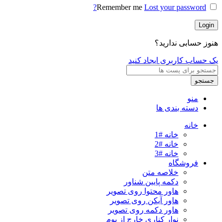
Remember me
Lost your password?
Login
هنوز حسابی ندارید؟
یک حساب کاربری ایجاد کنید
جستجو
منو
دسته بندی ها
خانه
خانه #1
خانه #2
خانه #3
فروشگاه
خلاصه متن
دکمه پایین شناور
هاور محتوا روی تصویر
هاور آیکن روی تصویر
هاور دکمه روی تصویر
نوار کناری خارج از بوم