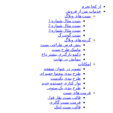
از کجا بخرم
خدمات پس از فروش
پست های وبلاگ
پست مثال شماره 1
پست مثال شماره 2
پست مثال شماره 3
پست گوتنبرگ
گزینه های وبلاگ
پیش فرض طراحی پست
ماسک طرح پست
دکمه بارگیری بیشتر
داغ
پیمایش بی نهایت
امکانات
تصویر در عنوان صفحه
طرح بندی محتوا جعبه ای
طرح بندی یکدست
نوار کناری چسبنده
جدید
طرح بندی یک ستونی
فرمت های پست
قالب پست نقل قول
فرمت پست گالری
قالب پست لینک