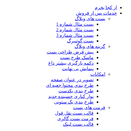
از کجا بخرم
خدمات پس از فروش
پست های وبلاگ
پست مثال شماره 1
پست مثال شماره 2
پست مثال شماره 3
پست گوتنبرگ
گزینه های وبلاگ
پیش فرض طراحی پست
ماسک طرح پست
دکمه بارگیری بیشتر
داغ
پیمایش بی نهایت
امکانات
تصویر در عنوان صفحه
طرح بندی محتوا جعبه ای
طرح بندی یکدست
نوار کناری چسبنده
جدید
طرح بندی یک ستونی
فرمت های پست
قالب پست نقل قول
فرمت پست گالری
قالب پست لینک