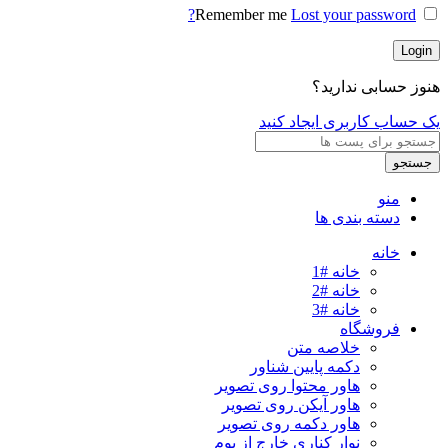
Remember me
Lost your password?
Login
هنوز حسابی ندارید؟
یک حساب کاربری ایجاد کنید
جستجو
منو
دسته بندی ها
خانه
خانه #1
خانه #2
خانه #3
فروشگاه
خلاصه متن
دکمه پایین شناور
هاور محتوا روی تصویر
هاور آیکن روی تصویر
هاور دکمه روی تصویر
نوار کناری خارج از بوم