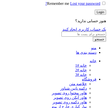
Remember me
Lost your password?
Login
هنوز حسابی ندارید؟
یک حساب کاربری ایجاد کنید
جستجو
منو
دسته بندی ها
خانه
خانه #1
خانه #2
خانه #3
فروشگاه
خلاصه متن
دکمه پایین شناور
هاور محتوا روی تصویر
هاور آیکن روی تصویر
هاور دکمه روی تصویر
نوار کناری خارج از بوم