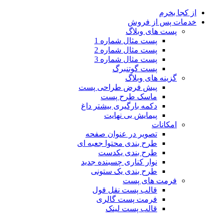
از کجا بخرم
خدمات پس از فروش
پست های وبلاگ
پست مثال شماره 1
پست مثال شماره 2
پست مثال شماره 3
پست گوتنبرگ
گزینه های وبلاگ
پیش فرض طراحی پست
ماسک طرح پست
دکمه بارگیری بیشتر
داغ
پیمایش بی نهایت
امکانات
تصویر در عنوان صفحه
طرح بندی محتوا جعبه ای
طرح بندی یکدست
نوار کناری چسبنده
جدید
طرح بندی یک ستونی
فرمت های پست
قالب پست نقل قول
فرمت پست گالری
قالب پست لینک