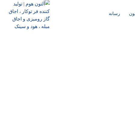
تون
رسانه