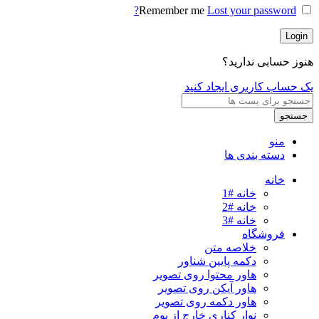
Remember me
Lost your password?
Login
هنوز حسابی ندارید؟
یک حساب کاربری ایجاد کنید
جستجو
منو
دسته بندی ها
خانه
خانه #1
خانه #2
خانه #3
فروشگاه
خلاصه متن
دکمه پایین شناور
هاور محتوا روی تصویر
هاور آیکن روی تصویر
هاور دکمه روی تصویر
نوار کناری خارج از بوم