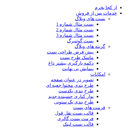
از کجا بخرم
خدمات پس از فروش
پست های وبلاگ
پست مثال شماره 1
پست مثال شماره 2
پست مثال شماره 3
پست گوتنبرگ
گزینه های وبلاگ
پیش فرض طراحی پست
ماسک طرح پست
دکمه بارگیری بیشتر
داغ
پیمایش بی نهایت
امکانات
تصویر در عنوان صفحه
طرح بندی محتوا جعبه ای
طرح بندی یکدست
نوار کناری چسبنده
جدید
طرح بندی یک ستونی
فرمت های پست
قالب پست نقل قول
فرمت پست گالری
قالب پست لینک