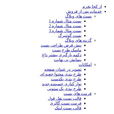
از کجا بخرم
خدمات پس از فروش
پست های وبلاگ
پست مثال شماره 1
پست مثال شماره 2
پست مثال شماره 3
پست گوتنبرگ
گزینه های وبلاگ
پیش فرض طراحی پست
ماسک طرح پست
دکمه بارگیری بیشتر
داغ
پیمایش بی نهایت
امکانات
تصویر در عنوان صفحه
طرح بندی محتوا جعبه ای
طرح بندی یکدست
نوار کناری چسبنده
جدید
طرح بندی یک ستونی
فرمت های پست
قالب پست نقل قول
فرمت پست گالری
قالب پست لینک