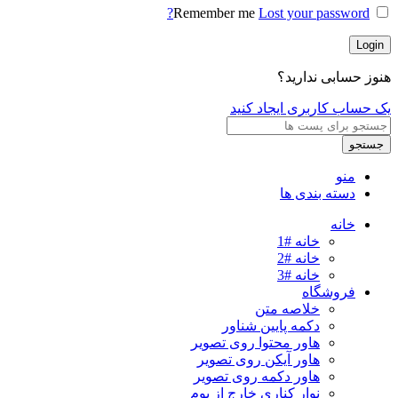
Remember me
Lost your password?
Login
هنوز حسابی ندارید؟
یک حساب کاربری ایجاد کنید
جستجو
منو
دسته بندی ها
خانه
خانه #1
خانه #2
خانه #3
فروشگاه
خلاصه متن
دکمه پایین شناور
هاور محتوا روی تصویر
هاور آیکن روی تصویر
هاور دکمه روی تصویر
نوار کناری خارج از بوم