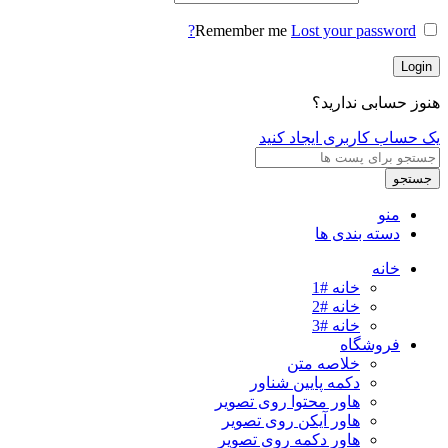
Remember me
Lost your password?
Login
هنوز حسابی ندارید؟
یک حساب کاربری ایجاد کنید
جستجو
منو
دسته بندی ها
خانه
خانه #1
خانه #2
خانه #3
فروشگاه
خلاصه متن
دکمه پایین شناور
هاور محتوا روی تصویر
هاور آیکن روی تصویر
هاور دکمه روی تصویر