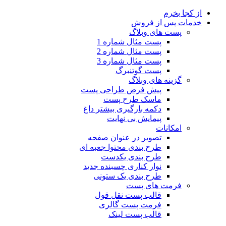
از کجا بخرم
خدمات پس از فروش
پست های وبلاگ
پست مثال شماره 1
پست مثال شماره 2
پست مثال شماره 3
پست گوتنبرگ
گزینه های وبلاگ
پیش فرض طراحی پست
ماسک طرح پست
دکمه بارگیری بیشتر
داغ
پیمایش بی نهایت
امکانات
تصویر در عنوان صفحه
طرح بندی محتوا جعبه ای
طرح بندی یکدست
نوار کناری چسبنده
جدید
طرح بندی یک ستونی
فرمت های پست
قالب پست نقل قول
فرمت پست گالری
قالب پست لینک