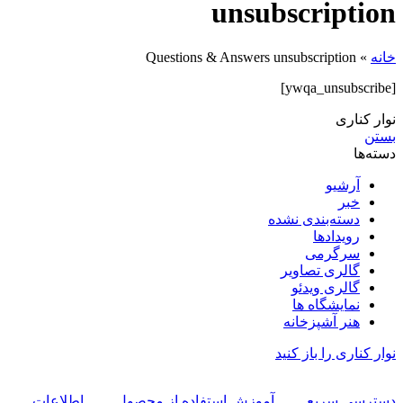
unsubscription
خانه
»
Questions & Answers unsubscription
[ywqa_unsubscribe]
نوار کناری
بستن
دسته‌ها
آرشیو
خبر
دسته‌بندی نشده
رویدادها
سرگرمی
گالری تصاویر
گالری ویدئو
نمایشگاه ها
هنر آشپزخانه
نوار کناری را باز کنید
دسترسی سریع
آموزش استفاده از محصول
اطلاعات