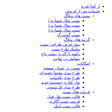
از کجا بخرم
خدمات پس از فروش
پست های وبلاگ
پست مثال شماره 1
پست مثال شماره 2
پست مثال شماره 3
پست گوتنبرگ
گزینه های وبلاگ
پیش فرض طراحی پست
ماسک طرح پست
دکمه بارگیری بیشتر
داغ
پیمایش بی نهایت
امکانات
تصویر در عنوان صفحه
طرح بندی محتوا جعبه ای
طرح بندی یکدست
نوار کناری چسبنده
جدید
طرح بندی یک ستونی
فرمت های پست
قالب پست نقل قول
فرمت پست گالری
قالب پست لینک