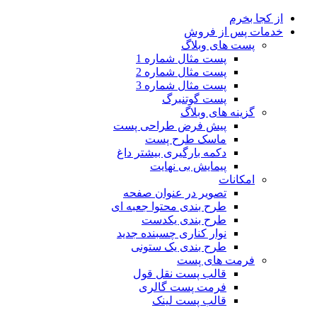
از کجا بخرم
خدمات پس از فروش
پست های وبلاگ
پست مثال شماره 1
پست مثال شماره 2
پست مثال شماره 3
پست گوتنبرگ
گزینه های وبلاگ
پیش فرض طراحی پست
ماسک طرح پست
دکمه بارگیری بیشتر
داغ
پیمایش بی نهایت
امکانات
تصویر در عنوان صفحه
طرح بندی محتوا جعبه ای
طرح بندی یکدست
نوار کناری چسبنده
جدید
طرح بندی یک ستونی
فرمت های پست
قالب پست نقل قول
فرمت پست گالری
قالب پست لینک