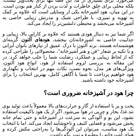
می‌خورد. برای بسیاری از ما، این فضا تنها برای پخت‌وپز نیست،
بلکه محلی برای خلق خاطرات و لذت بردن از کنار هم بودن است.
در این میان، هود آشپزخانه یکی از وسایلی است که علاوه بر کمک
به تهویه و تمیزی، با طراحی شیک و مدرنش زیبایی خاصی به
آشپزخانه می‌بخشد و محیطی دلنشین‌تر را ایجاد می‌کند.
اگر شما نیز به دنبال هودی هستید که علاوه بر کارایی بالا، زیبایی و
جذابیت خاصی به آشپزخانه‌تان ببخشد،
هودهای آلتون
گزینه‌ای
هوشمندانه هستند. برند آلتون با درک عمیق از نیازهای بانوان ایرانی
و با تکیه بر شعار “فن و هنر آشپزخانه”، محصولاتی را طراحی کرده
که از لحاظ زیبایی و عملکرد، رضایت شما را جلب خواهد کرد. در
این مقاله به بررسی لزوم استفاده از هود، انواع هود آلتون،
ویژگی‌های هر مدل، نحوه نصب، نکات مهم در انتخاب و نگهداری
هود خواهیم پرداخت تا شما با آگاهی کامل، بهترین انتخاب را برای
آشپزخانه خود داشته باشید.
چرا هود در آشپزخانه ضروری است؟
پخت و پز با استفاده از گاز و حرارت‌های بالا معمولاً باعث تولید بوی
تند غذا، بخار و چربی در هوا می‌شود. اگر از یک هود باکیفیت استفاده
نشود، این بو و آلودگی به سرعت در آشپزخانه و حتی تمام خانه
پخش می‌شود و فضایی کثیف و ناخوشایند ایجاد می‌کند. اما با انتخاب
یک هود مناسب، می‌توان این آلودگی‌ها را به‌راحتی مکش کرده و
هوای آشپزخانه را مطبوع و تمیز نگه داشت.