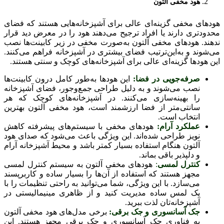
هود مخفی آلتون
هودهای مخفی گزینه‌ای عالی برای آشپزخانه‌هایی هستند که فضای
محدودتری دارند یا افراد ترجیح می‌دهند هود را در معرض دید قرار
ندهند. هودهای مخفی آلتون به‌صورت مخفی در زیر کابینت‌ها نصب
می‌شوند و به‌این‌ترتیب فضای بیشتری در آشپزخانه فراهم می‌کنند.
این هودها گزینه‌ای عالی برای آشپزخانه‌های کوچک و سنتی هستند.
صرفه‌جویی در فضا:
این هودها به‌طور کامل درون کابینت‌ها
نصب می‌شوند و به دلیل طراحی جمع‌وجور، فضای آشپزخانه
را بهینه‌سازی می‌کنند. در آشپزخانه‌های کوچک که هر
سانتی‌متر از فضا ارزشمند است، هود مخفی آلتون بهترین
انتخاب است.
عملکرد آرام:
هودهای مخفی با سیستم‌های پیشرفته کاهش
نویز طراحی شده‌اند. این ویژگی باعث می‌شود که صدای هود
آلتون هنگام استفاده بسیار کمتر باشد و محیط آشپزخانه آرام
و دلپذیر باقی بماند.
کنترل لمسی
:
هودهای مخفی آلتون به سیستم کنترل لمسی
مجهز هستند که استفاده از آن‌ها را بسیار ساده و کاربرپسند
می‌سازد. با این ویژگی، شما می‌توانید به راحتی تنظیمات را با
یک لمس ساده مدیریت کنید و از ظاهری مینیمالیستی در
آشپزخانه‌تان لذت ببرید.
جک آسانسوری و جک برقی:
برخی مدل‌های هود مخفی آلتون
به فناوری جک آسانسوری و جک برقی مجهز هستند. این