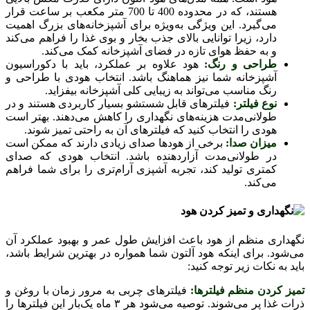
هستند، که در محدوده 400 تا 700 متر مکعب بر ساعت قرار
می‌گیرد. این ویژگی به‌ویژه برای آشپزخانه‌های بزرگ اهمیت
دارد، زیرا توانایی بالای جذب بخار و بوی غذا را فراهم می‌کند
و به حفظ هوای تازه در فضای آشپزخانه کمک می‌کند.
طراحی و رنگ:
هود علاوه بر عملکرد، باید با دکوراسیون
آشپزخانه شما نیز هماهنگ باشد. انتخاب هودی با طراحی و
رنگ مناسب می‌تواند به زیبایی کلی آشپزخانه بیفزاید.
نوع فیلتر:
فیلترهای قابل شستشو بسیار کاربردی هستند و در
طولانی‌مدت هزینه‌های نگهداری را کاهش می‌دهند. بهتر است
هودی را انتخاب کنید که فیلترهای آن به راحتی تمیز شوند.
میزان صدا:
برخی از هودها صدای زیادی دارند که ممکن است
در طولانی‌مدت آزاردهنده باشد. انتخاب هودی که صدای
کمتری تولید کند، تجربه آشپزی آرام‌تری را برای شما فراهم
می‌کند.
نگهداری منظم از هود باعث افزایش طول عمر و بهبود عملکرد آن
می‌شود. برای اینکه هود آلتون شما همواره در بهترین شرایط باشد،
باید به نکات زیر توجه کنید:
تمیز کردن منظم فیلترها:
فیلترهای چربی به مرور زمان با روغن و
ذرات غذا پر می‌شوند. توصیه می‌شود هر ۳ ماه یک‌بار این فیلترها را